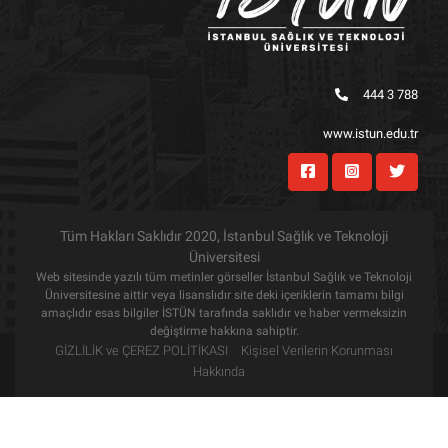
444 3 788
www.istun.edu.tr
Tüm Hakları Saklıdır 2020, İstanbul Sağlık ve Teknoloji
Üniversitesi
Web sitesinde yazılı tüm metinler görseller İstanbul Sağlık ve Teknoloji
Üniversitesine aittir veya lisanslıdır site deki içeriklerin tamamı bilgi
amaçlıdır esas bilgiler İSTÜN tarafında saklıdır ve haber vermeksizin
değiştirme hakkına sahiptir.
GİZLİLİK ve ÇEREZ POLİTİKASI
Kişisel Verilerin Korunması
Hakkında