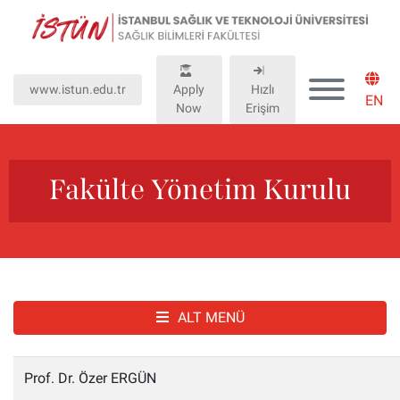
Lütfen
dikkat:
Bu
web
www.istun.edu.tr
Apply
Hızlı
sitesinde,
EN
Now
Erişim
erişilebilirliği
destekleyen
bir
"Nagish
Fakülte Yönetim Kurulu
BiClick"
sistemi
bulunur.
ALT MENÜ
Prof. Dr. Özer ERGÜN