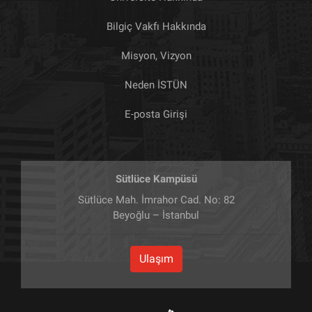
Bilgiç Vakfı Hakkında
Misyon, Vizyon
Neden İSTÜN
E-posta Girişi
Sütlüce Kampüsü
Sütlüce Mah. İmrahor Cad. No: 82
Beyoğlu – İstanbul
Ulaşım