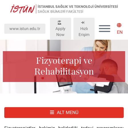
Lütfen
dikkat:
Bu
web
www.istun.edu.tr
Apply
Hızlı
sitesinde,
EN
Now
Erişim
erişilebilirliği
destekleyen
bir
"Nagish
Fizyoterapi ve
BiClick"
Rehabilitasyon
sistemi
bulunur.
ALT MENÜ