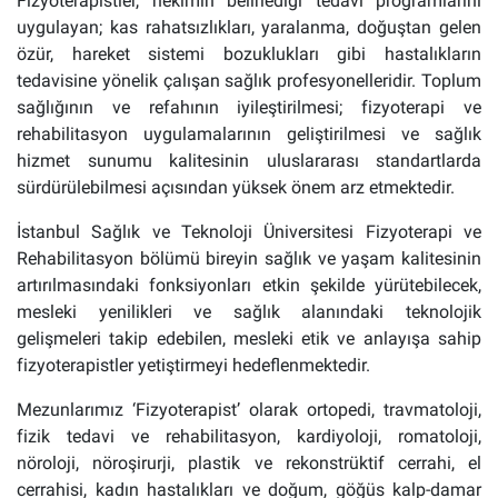
Fizyoterapistler, hekimin belirlediği tedavi programlarını
uygulayan; kas rahatsızlıkları, yaralanma, doğuştan gelen
özür, hareket sistemi bozuklukları gibi hastalıkların
tedavisine yönelik çalışan sağlık profesyonelleridir. Toplum
sağlığının ve refahının iyileştirilmesi; fizyoterapi ve
rehabilitasyon uygulamalarının geliştirilmesi ve sağlık
hizmet sunumu kalitesinin uluslararası standartlarda
sürdürülebilmesi açısından yüksek önem arz etmektedir.
İstanbul Sağlık ve Teknoloji Üniversitesi Fizyoterapi ve
Rehabilitasyon bölümü bireyin sağlık ve yaşam kalitesinin
artırılmasındaki fonksiyonları etkin şekilde yürütebilecek,
mesleki yenilikleri ve sağlık alanındaki teknolojik
gelişmeleri takip edebilen, mesleki etik ve anlayışa sahip
fizyoterapistler yetiştirmeyi hedeflenmektedir.
Mezunlarımız ‘Fizyoterapist’ olarak ortopedi, travmatoloji,
fizik tedavi ve rehabilitasyon, kardiyoloji, romatoloji,
nöroloji, nöroşirurji, plastik ve rekonstrüktif cerrahi, el
cerrahisi, kadın hastalıkları ve doğum, göğüs kalp-damar