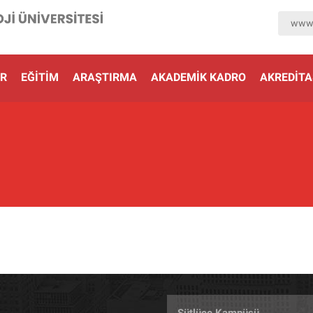
www.
R
EĞITIM
ARAŞTIRMA
AKADEMIK KADRO
AKREDİT
Sütlüce Kampüsü