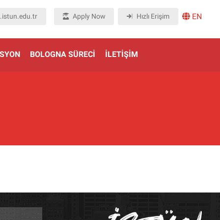
EN
istun.edu.tr
Apply Now
Hızlı Erişim
ASYON
BOLOGNA SÜRECI
İLETIŞIM