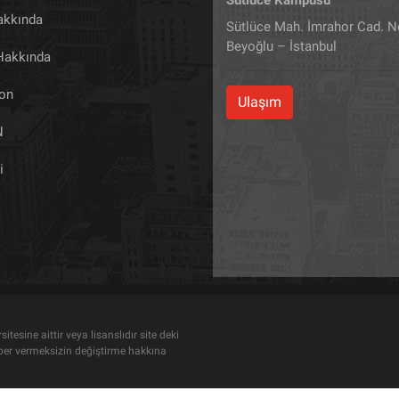
akkında
Sütlüce Mah. İmrahor Cad. N
Beyoğlu – İstanbul
 Hakkında
yon
Ulaşım
N
i
tesine aittir veya lisanslıdır site deki
haber vermeksizin değiştirme hakkına