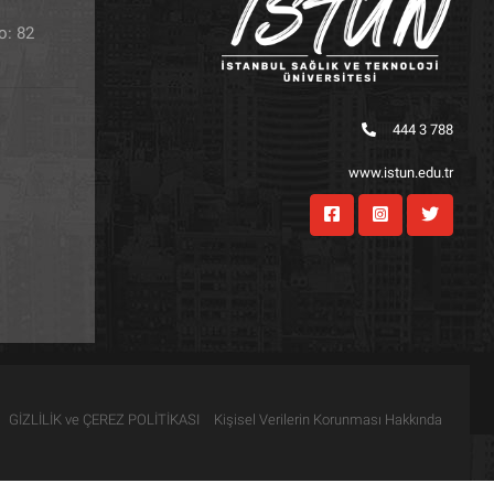
o: 82
444 3 788
www.istun.edu.tr
GİZLİLİK ve ÇEREZ POLİTİKASI
Kişisel Verilerin Korunması Hakkında