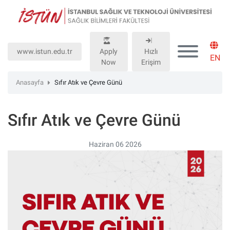
Lütfen
dikkat:
Bu
web
www.istun.edu.tr
Apply
Hızlı
sitesinde,
EN
Now
Erişim
erişilebilirliği
destekleyen
Anasayfa
Sıfır Atık ve Çevre Günü
bir
"Nagish
Sıfır Atık ve Çevre Günü
BiClick"
sistemi
bulunur.
Haziran 06 2026