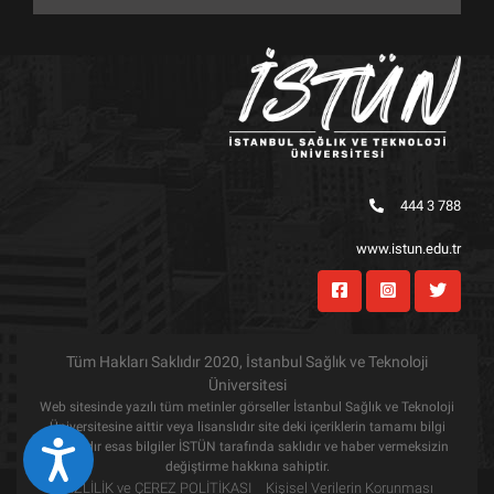
444 3 788
www.istun.edu.tr
Tüm Hakları Saklıdır 2020, İstanbul Sağlık ve Teknoloji
Üniversitesi
Web sitesinde yazılı tüm metinler görseller İstanbul Sağlık ve Teknoloji
Üniversitesine aittir veya lisanslıdır site deki içeriklerin tamamı bilgi
amaçlıdır esas bilgiler İSTÜN tarafında saklıdır ve haber vermeksizin
Eri&#351;ilebilirlik
değiştirme hakkına sahiptir.
GİZLİLİK ve ÇEREZ POLİTİKASI
Kişisel Verilerin Korunması