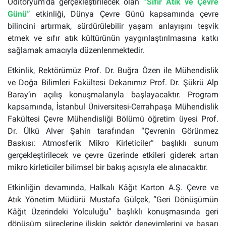
Oditoryum’da gerçekleştirilecek olan
“Sıfır Atık ve Çevre
Günü”
etkinliği, Dünya Çevre Günü kapsamında çevre
bilincini artırmak, sürdürülebilir yaşam anlayışını teşvik
etmek ve sıfır atık kültürünün yaygınlaştırılmasına katkı
sağlamak amacıyla düzenlenmektedir.
Etkinlik, Rektörümüz Prof. Dr. Buğra Özen ile Mühendislik
ve Doğa Bilimleri Fakültesi Dekanımız Prof. Dr. Şükrü Alp
Baray’ın açılış konuşmalarıyla başlayacaktır. Program
kapsamında, İstanbul Üniversitesi-Cerrahpaşa Mühendislik
Fakültesi Çevre Mühendisliği Bölümü öğretim üyesi Prof.
Dr. Ülkü Alver Şahin tarafından “Çevrenin Görünmez
Baskısı: Atmosferik Mikro Kirleticiler” başlıklı sunum
gerçekleştirilecek ve çevre üzerinde etkileri giderek artan
mikro kirleticiler bilimsel bir bakış açısıyla ele alınacaktır.
Etkinliğin devamında, Halkalı Kâğıt Karton A.Ş. Çevre ve
Atık Yönetim Müdürü Mustafa Gülçek, “Geri Dönüşümün
Kâğıt Üzerindeki Yolculuğu” başlıklı konuşmasında geri
dönüşüm süreçlerine ilişkin sektör deneyimlerini ve başarı