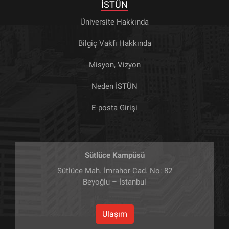
İSTÜN
Üniversite Hakkında
Bilgiç Vakfı Hakkında
Misyon, Vizyon
Neden İSTÜN
E-posta Girişi
Sütlüce Kampüsü
Sütlüce Mah. İmrahor Cad. No: 82
Beyoğlu – İstanbul
Ulaşım